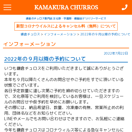
KAMAKURA CHURROS
鎌倉のチュロス専門店 文化祭・学園祭・模擬店デリバリーサービス
新型コロナウイルスによるキャンセル料（無料）について
鎌倉チュロス
>
インフォーメーション
>
2022年の９月以降の予約について
インフォーメーション
2022年7月22日
2022年の９月以降の予約について
いつも鎌倉チュロスをご利用いただきまして誠にありがとうござ
います。
本年も９月以降たくさんのお問合せやご予約をすでに頂いている
状態でございます。
各日予定数量に達し次第ご予約を締め切らせていただきますの
で、文化祭等でご利用を検討しているお客様は、一旦スケジュー
ルのお問合せや仮予約を早めにお願いします。
その際には、納品希望日、数量、冷凍庫の有無、営業所止めの利
用、団体名などをお知らせください。
LINEやメールでもお問い合わせはできますので、お気軽にご連絡
ください。
今年も鎌倉チュロスはコロナウィルス等による急なキャンセルに