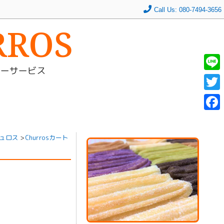
Call Us: 080-7494-3656
RROS
リーサービス
L
i
T
n
w
F
e
i
a
ュロス
>
Churrosカート
t
c
t
e
e
b
r
o
o