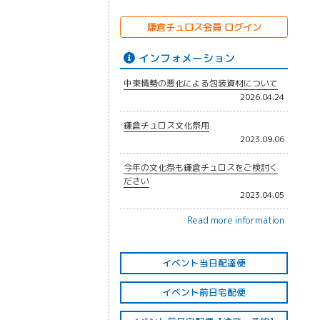
k
鎌倉チュロス会員 ログイン
インフォメーション
中東情勢の悪化による包装資材について
2026.04.24
鎌倉チュロス文化祭用
2023.09.06
今年の文化祭も鎌倉チュロスをご検討く
ださい
2023.04.05
Read more information
イベント当日配達便
イベント前日宅配便