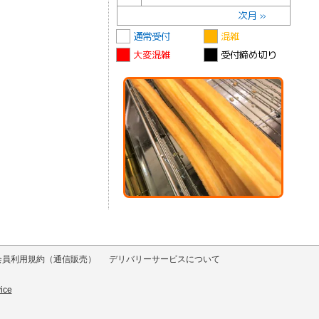
次月 »
通常受付
混雑
大変混雑
受付締め切り
会員利用規約（通信販売）
デリバリーサービスについて
ice