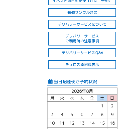
イベント前日宅配便【注文・予約】
有償サンプル注文
デリバリーサービスについて
デリバリーサービス
ご利用時の注意事項
デリバリーサービスQ&A
チュロス原材料表示
当日配達便ご予約状況
2026年8月
月
火
水
木
金
土
日
1
2
3
4
5
6
7
8
9
10
11
12
13
14
15
16